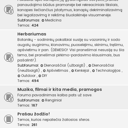
panaudojimo būdus pramonėje bei rekreaciniais tikslais,
kanapes liečiančius įstatymus, kanapių dekriminalizavimą
bei legalizavimą ir reikšmę šiuolaikinėje visuomenėje.
Subforumas:
Medicina
Temos:
424
Herbariumas
Botanikų - sodininkų pokalbiai susiję su vazoninių ir sodo
augalų auginimu, klonavimu, puoselėjimu, skinimu, tręšimu,
apšvietimu ir pan. (DĖMESIO! Visi pranešimai nesusiję su šia
tema, bei pranešimai pirkimo-pardavimo klausimais, bus
pašalinti!).
Subforumai:
Dienoraščiai (užbaigti)
,
Dienoraščiai
(neužbaigti)
,
Apšvietimas
,
Kenkėjai
,
Technologijos
,
Outdoor
,
DIY
Temos:
494
Muzika, filmai ir kita media, pramogos
Forumo pavadinimas kalba pats už save.
Subforumas:
Renginiai
Temos:
167
Prašau žodžio!
Temos, kurios nepaliečia žaliosios sferos.
Temos:
261