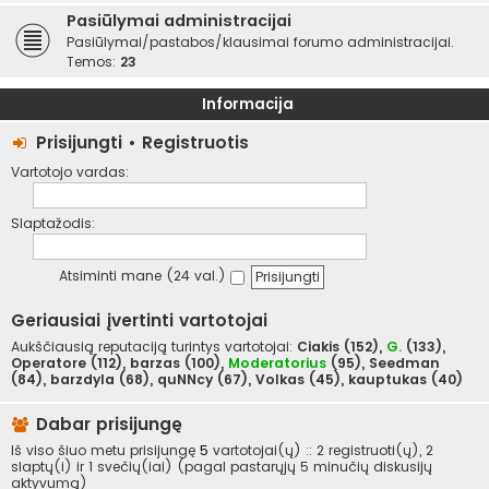
Pasiūlymai administracijai
Pasiūlymai/pastabos/klausimai forumo administracijai.
Temos:
23
Informacija
Prisijungti
•
Registruotis
Vartotojo vardas:
Slaptažodis:
Atsiminti mane (24 val.)
Geriausiai įvertinti vartotojai
Aukščiausią reputaciją turintys vartotojai:
Ciakis
(152),
G.
(133),
Operatore
(112),
barzas
(100),
Moderatorius
(95),
Seedman
(84),
barzdyla
(68),
quNNcy
(67),
Volkas
(45),
kauptukas
(40)
Dabar prisijungę
Iš viso šiuo metu prisijungę
5
vartotojai(ų) :: 2 registruoti(ų), 2
slaptų(i) ir 1 svečių(iai) (pagal pastarųjų 5 minučių diskusijų
aktyvumą)