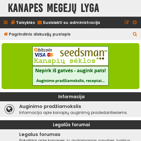
Kanapės mėgėjų lyga
Taisyklės
Susisiekti su administracija
I
Pagrindinis diskusijų puslapis
e
š
k
o
t
i
Informacija
Auginimo pradžiamokslis
Informacija apie kanapių auginimą pradedantiesiems.
Legalūs forumai
Legalus forumas
Pokalbiai apie kanapes, jų gydomąsias savybes, įvairius