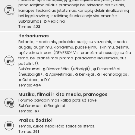
panaudojimo būdus pramonėje bei rekreaciniais tikslais,
kanapes liečiančius įstatymus, kanapių dekriminalizavimą
bei legalizavimą ir reikšmę šiuolaikinėje visuomenėje.
Subforumas:
Medicina
Temos:
423
Herbariumas
Botanikų - sodininkų pokalbiai susiję su vazoninių ir sodo
augalų auginimu, klonavimu, puoselėjimu, skinimu, tręšimu,
apšvietimu ir pan. (DĖMESIO! Visi pranešimai nesusiję su šia
tema, bei pranešimai pirkimo-pardavimo klausimais, bus
pašalinti!).
Subforumai:
Dienoraščiai (užbaigti)
,
Dienoraščiai
(neužbaigti)
,
Apšvietimas
,
Kenkėjai
,
Technologijos
,
Outdoor
,
DIY
Temos:
494
Muzika, filmai ir kita media, pramogos
Forumo pavadinimas kalba pats už save.
Subforumas:
Renginiai
Temos:
167
Prašau žodžio!
Temos, kurios nepaliečia žaliosios sferos.
Temos:
261