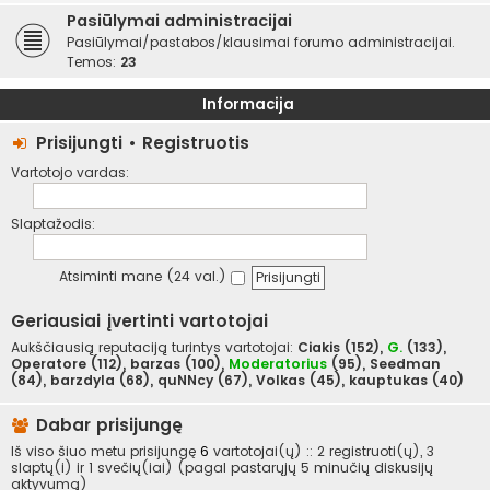
Pasiūlymai administracijai
Pasiūlymai/pastabos/klausimai forumo administracijai.
Temos:
23
Informacija
Prisijungti
•
Registruotis
Vartotojo vardas:
Slaptažodis:
Atsiminti mane (24 val.)
Geriausiai įvertinti vartotojai
Aukščiausią reputaciją turintys vartotojai:
Ciakis
(152),
G.
(133),
Operatore
(112),
barzas
(100),
Moderatorius
(95),
Seedman
(84),
barzdyla
(68),
quNNcy
(67),
Volkas
(45),
kauptukas
(40)
Dabar prisijungę
Iš viso šiuo metu prisijungę
6
vartotojai(ų) :: 2 registruoti(ų), 3
slaptų(i) ir 1 svečių(iai) (pagal pastarųjų 5 minučių diskusijų
aktyvumą)