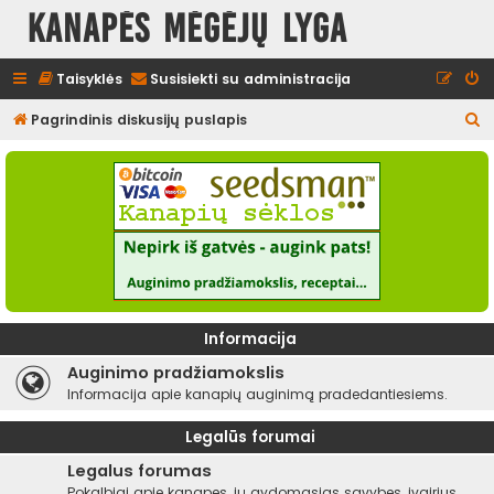
Kanapės mėgėjų lyga
Taisyklės
Susisiekti su administracija
I
Pagrindinis diskusijų puslapis
e
š
k
o
t
i
Informacija
Auginimo pradžiamokslis
Informacija apie kanapių auginimą pradedantiesiems.
Legalūs forumai
Legalus forumas
Pokalbiai apie kanapes, jų gydomąsias savybes, įvairius