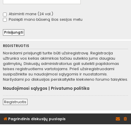
Atsiminti mane (24 val.)
Paslėpti mano būseną šios sesijos metu
REGISTRUOTIS
Norėdami prisijungti turite būti užsiregistravę. Registracija
užtrunka vos kelias akimirkas tačiau suteikia jums daugiau
galimybių. Diskusijų administratorius gali suteikti papildomas
teises registruotiems vartotojams. Prieš užsiregistruodami
susipažinkite su naudojimosi sąlygomis ir nuostatomis.
Naršydami po diskusijas perskaitykite kiekvieno forumo taisykles.
Naudojimosi sąlygos
|
Privatumo politika
Registruotis
Pagrindinis diskusijų puslapis