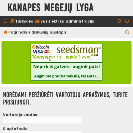
Kanapės mėgėjų lyga
Taisyklės
Susisiekti su administracija
I
Pagrindinis diskusijų puslapis
e
š
k
o
t
i
Norėdami peržiūrėti vartotojų aprašymus, turite
prisijungti.
Vartotojo vardas:
Slaptažodis: