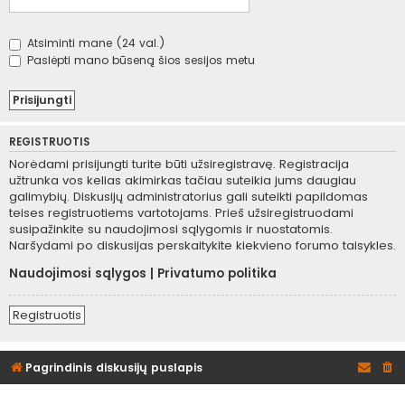
Atsiminti mane (24 val.)
Paslėpti mano būseną šios sesijos metu
REGISTRUOTIS
Norėdami prisijungti turite būti užsiregistravę. Registracija
užtrunka vos kelias akimirkas tačiau suteikia jums daugiau
galimybių. Diskusijų administratorius gali suteikti papildomas
teises registruotiems vartotojams. Prieš užsiregistruodami
susipažinkite su naudojimosi sąlygomis ir nuostatomis.
Naršydami po diskusijas perskaitykite kiekvieno forumo taisykles.
Naudojimosi sąlygos
|
Privatumo politika
Registruotis
Pagrindinis diskusijų puslapis