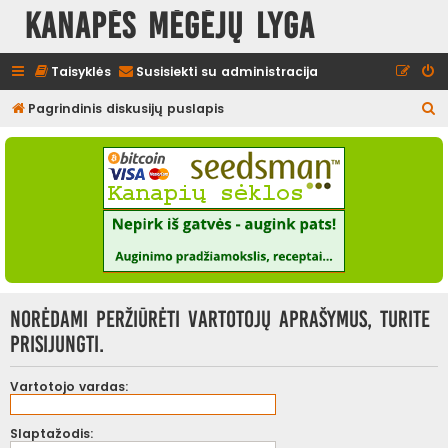
Kanapės mėgėjų lyga
Taisyklės
Susisiekti su administracija
I
Pagrindinis diskusijų puslapis
e
š
k
o
t
i
Norėdami peržiūrėti vartotojų aprašymus, turite
prisijungti.
Vartotojo vardas:
Slaptažodis: