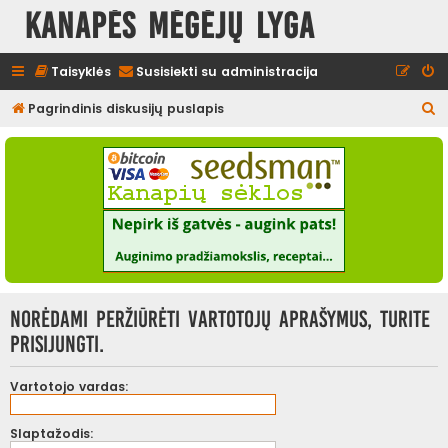
Kanapės mėgėjų lyga
Taisyklės
Susisiekti su administracija
I
Pagrindinis diskusijų puslapis
e
š
k
o
t
i
Norėdami peržiūrėti vartotojų aprašymus, turite
prisijungti.
Vartotojo vardas:
Slaptažodis: