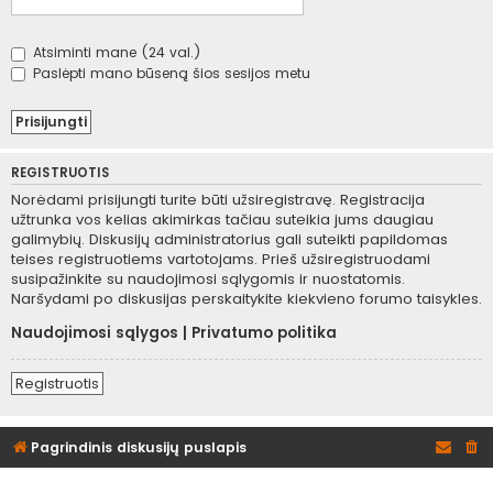
Atsiminti mane (24 val.)
Paslėpti mano būseną šios sesijos metu
REGISTRUOTIS
Norėdami prisijungti turite būti užsiregistravę. Registracija
užtrunka vos kelias akimirkas tačiau suteikia jums daugiau
galimybių. Diskusijų administratorius gali suteikti papildomas
teises registruotiems vartotojams. Prieš užsiregistruodami
susipažinkite su naudojimosi sąlygomis ir nuostatomis.
Naršydami po diskusijas perskaitykite kiekvieno forumo taisykles.
Naudojimosi sąlygos
|
Privatumo politika
Registruotis
Pagrindinis diskusijų puslapis