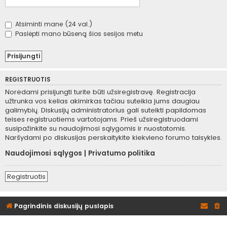
Atsiminti mane (24 val.)
Paslėpti mano būseną šios sesijos metu
REGISTRUOTIS
Norėdami prisijungti turite būti užsiregistravę. Registracija
užtrunka vos kelias akimirkas tačiau suteikia jums daugiau
galimybių. Diskusijų administratorius gali suteikti papildomas
teises registruotiems vartotojams. Prieš užsiregistruodami
susipažinkite su naudojimosi sąlygomis ir nuostatomis.
Naršydami po diskusijas perskaitykite kiekvieno forumo taisykles.
Naudojimosi sąlygos
|
Privatumo politika
Registruotis
Pagrindinis diskusijų puslapis