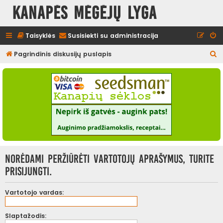
Kanapės mėgėjų lyga
Taisyklės
Susisiekti su administracija
I
Pagrindinis diskusijų puslapis
e
š
k
o
t
i
Norėdami peržiūrėti vartotojų aprašymus, turite
prisijungti.
Vartotojo vardas:
Slaptažodis: