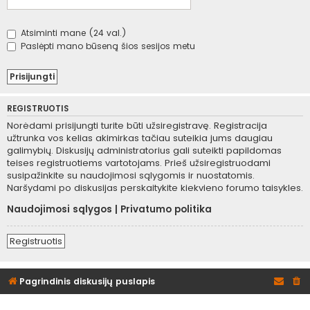
Atsiminti mane (24 val.)
Paslėpti mano būseną šios sesijos metu
REGISTRUOTIS
Norėdami prisijungti turite būti užsiregistravę. Registracija
užtrunka vos kelias akimirkas tačiau suteikia jums daugiau
galimybių. Diskusijų administratorius gali suteikti papildomas
teises registruotiems vartotojams. Prieš užsiregistruodami
susipažinkite su naudojimosi sąlygomis ir nuostatomis.
Naršydami po diskusijas perskaitykite kiekvieno forumo taisykles.
Naudojimosi sąlygos
|
Privatumo politika
Registruotis
Pagrindinis diskusijų puslapis