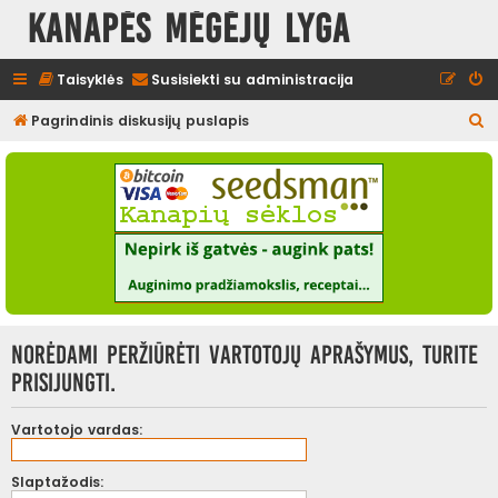
Kanapės mėgėjų lyga
Taisyklės
Susisiekti su administracija
I
Pagrindinis diskusijų puslapis
e
š
k
o
t
i
Norėdami peržiūrėti vartotojų aprašymus, turite
prisijungti.
Vartotojo vardas:
Slaptažodis: