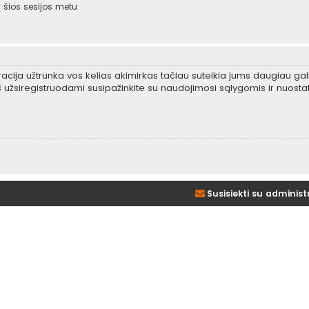
šios sesijos metu
tracija užtrunka vos kelias akimirkas tačiau suteikia jums daugiau gali
 užsiregistruodami susipažinkite su naudojimosi sąlygomis ir nuosta
Susisiekti su administ