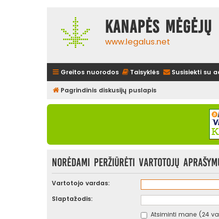
Kanapės mėgėjų 
www.legalus.net
Greitos nuorodos
Taisyklės
Susisiekti su 
Pagrindinis diskusijų puslapis
Norėdami peržiūrėti vartotojų aprašymus
Vartotojo vardas:
Slaptažodis:
Atsiminti mane (24 val