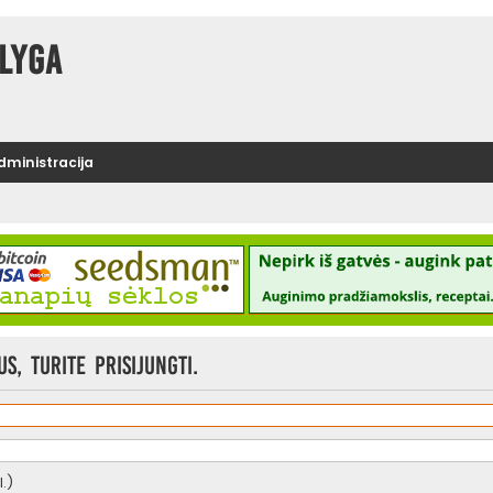
lyga
administracija
, turite prisijungti.
.)