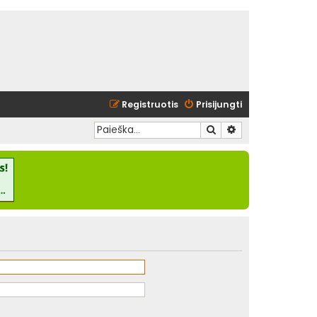
Registruotis
Prisijungti
Ieškoti
Išplėstinė paieška