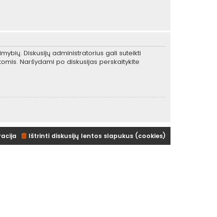
mybių. Diskusijų administratorius gali suteikti
tomis. Naršydami po diskusijas perskaitykite
racija
Ištrinti diskusijų lentos slapukus (cookies)