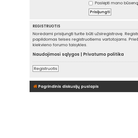
Paslėpti mano būseną 
REGISTRUOTIS
Norėdami prisijungti turite būti užsiregistravę. Regis
papildomas teises registruotiems vartotojams. Prieš
kiekvieno forumo taisykles.
Naudojimosi sąlygos
|
Privatumo politika
Registruotis
Pagrindinis diskusijų puslapis