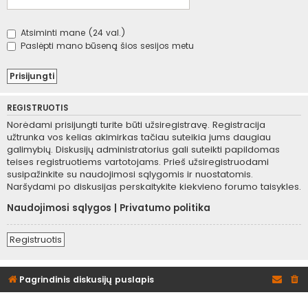
Atsiminti mane (24 val.)
Paslėpti mano būseną šios sesijos metu
REGISTRUOTIS
Norėdami prisijungti turite būti užsiregistravę. Registracija
užtrunka vos kelias akimirkas tačiau suteikia jums daugiau
galimybių. Diskusijų administratorius gali suteikti papildomas
teises registruotiems vartotojams. Prieš užsiregistruodami
susipažinkite su naudojimosi sąlygomis ir nuostatomis.
Naršydami po diskusijas perskaitykite kiekvieno forumo taisykles.
Naudojimosi sąlygos
|
Privatumo politika
Registruotis
Pagrindinis diskusijų puslapis