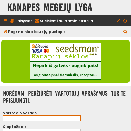
Kanapės mėgėjų lyga
Taisyklės
Susisiekti su administracija
I
Pagrindinis diskusijų puslapis
e
š
k
o
t
i
Norėdami peržiūrėti vartotojų aprašymus, turite
prisijungti.
Vartotojo vardas:
Slaptažodis: