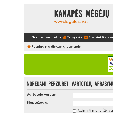
Kanapės mėgėjų 
www.legalus.net
Greitos nuorodos
Taisyklės
Susisiekti su 
Pagrindinis diskusijų puslapis
Norėdami peržiūrėti vartotojų aprašymus
Vartotojo vardas:
Slaptažodis:
Atsiminti mane (24 val