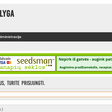
lyga
administracija
, turite prisijungti.
.)