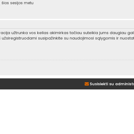
šios sesijos metu
tracija užtrunka vos kelias akimirkas tačiau suteikia jums daugiau gali
 užsiregistruodami susipažinkite su naudojimosi sąlygomis ir nuosta
Susisiekti su administ