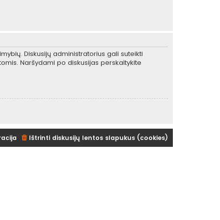
mybių. Diskusijų administratorius gali suteikti
tomis. Naršydami po diskusijas perskaitykite
racija
Ištrinti diskusijų lentos slapukus (cookies)