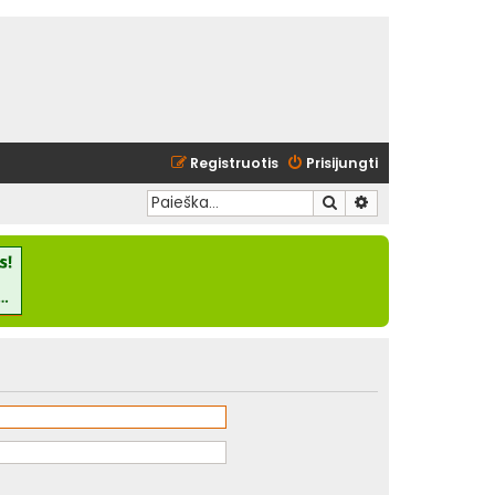
Registruotis
Prisijungti
Ieškoti
Išplėstinė paieška