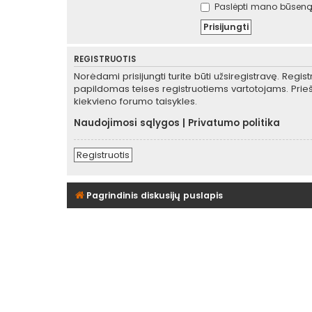
Paslėpti mano būseną 
REGISTRUOTIS
Norėdami prisijungti turite būti užsiregistravę. Regis
papildomas teises registruotiems vartotojams. Prieš
kiekvieno forumo taisykles.
Naudojimosi sąlygos
|
Privatumo politika
Registruotis
Pagrindinis diskusijų puslapis