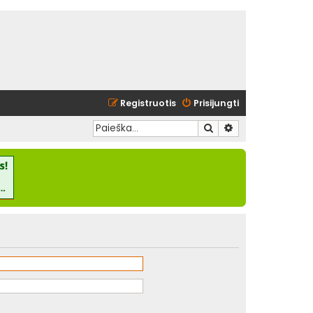
Registruotis
Prisijungti
Ieškoti
Išplėstinė paieška