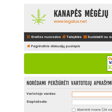
Kanapės mėgėjų 
www.legalus.net
Greitos nuorodos
Taisyklės
Susisiekti su 
Pagrindinis diskusijų puslapis
Norėdami peržiūrėti vartotojų aprašymus
Vartotojo vardas:
Slaptažodis:
Atsiminti mane (24 val