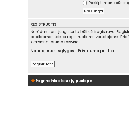
Paslėpti mano būseną 
REGISTRUOTIS
Norėdami prisijungti turite būti užsiregistravę. Regis
papildomas teises registruotiems vartotojams. Prieš
kiekvieno forumo taisykles.
Naudojimosi sąlygos
|
Privatumo politika
Registruotis
Pagrindinis diskusijų puslapis