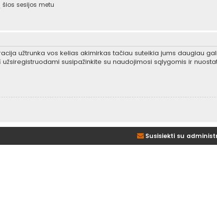
šios sesijos metu
tracija užtrunka vos kelias akimirkas tačiau suteikia jums daugiau gali
 užsiregistruodami susipažinkite su naudojimosi sąlygomis ir nuosta
Susisiekti su administ