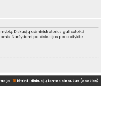
mybių. Diskusijų administratorius gali suteikti
tomis. Naršydami po diskusijas perskaitykite
racija
Ištrinti diskusijų lentos slapukus (cookies)