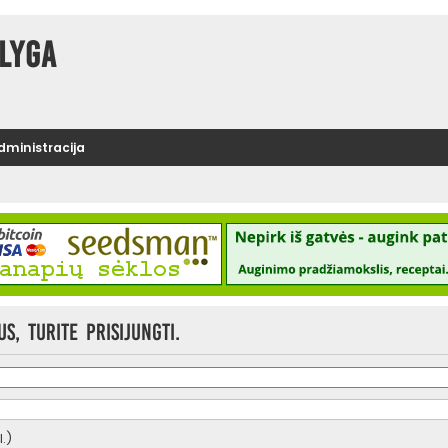
lyga
administracija
, turite prisijungti.
.)