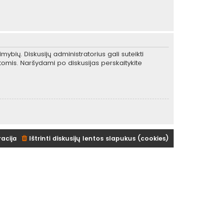
mybių. Diskusijų administratorius gali suteikti
tomis. Naršydami po diskusijas perskaitykite
racija
Ištrinti diskusijų lentos slapukus (cookies)