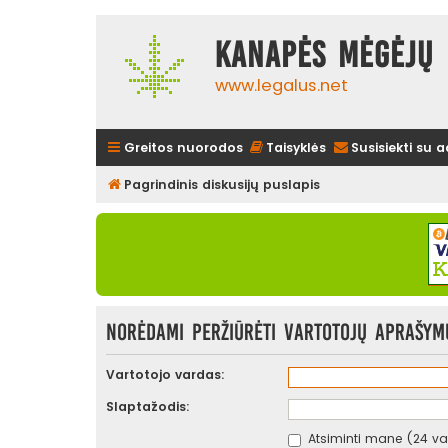
Kanapės mėgėjų 
www.legalus.net
Greitos nuorodos
Taisyklės
Susisiekti su 
Pagrindinis diskusijų puslapis
Norėdami peržiūrėti vartotojų aprašymus
Vartotojo vardas:
Slaptažodis:
Atsiminti mane (24 val