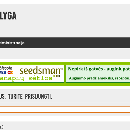
lyga
administracija
, turite prisijungti.
.)