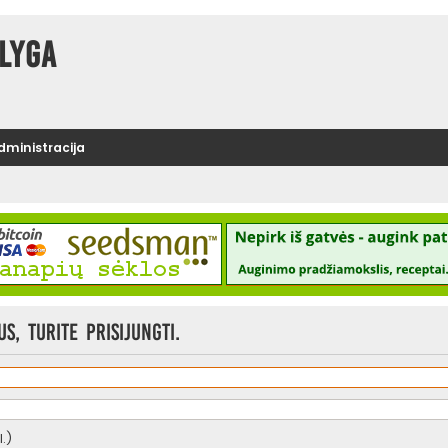
lyga
administracija
, turite prisijungti.
.)