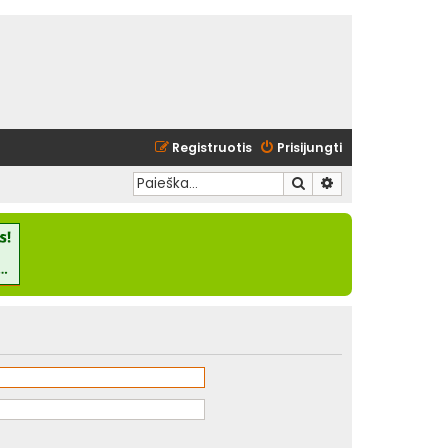
Registruotis
Prisijungti
Ieškoti
Išplėstinė paieška