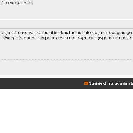
šios sesijos metu
tracija užtrunka vos kelias akimirkas tačiau suteikia jums daugiau gali
 užsiregistruodami susipažinkite su naudojimosi sąlygomis ir nuosta
Susisiekti su administ