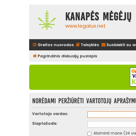
Kanapės mėgėjų 
www.legalus.net
Greitos nuorodos
Taisyklės
Susisiekti su 
Pagrindinis diskusijų puslapis
Norėdami peržiūrėti vartotojų aprašymus
Vartotojo vardas:
Slaptažodis:
Atsiminti mane (24 val