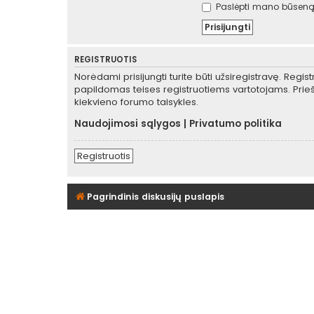
Paslėpti mano būseną 
REGISTRUOTIS
Norėdami prisijungti turite būti užsiregistravę. Regis
papildomas teises registruotiems vartotojams. Prieš
kiekvieno forumo taisykles.
Naudojimosi sąlygos
|
Privatumo politika
Registruotis
Pagrindinis diskusijų puslapis