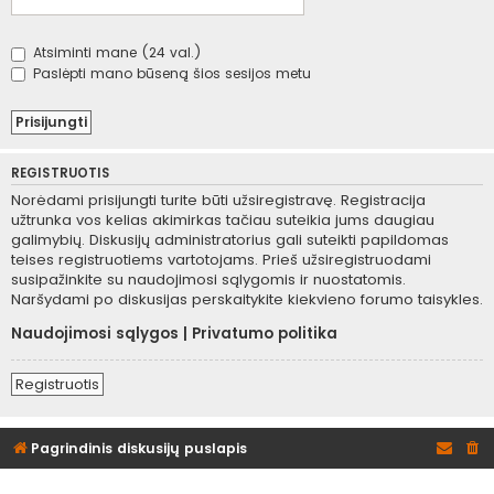
Atsiminti mane (24 val.)
Paslėpti mano būseną šios sesijos metu
REGISTRUOTIS
Norėdami prisijungti turite būti užsiregistravę. Registracija
užtrunka vos kelias akimirkas tačiau suteikia jums daugiau
galimybių. Diskusijų administratorius gali suteikti papildomas
teises registruotiems vartotojams. Prieš užsiregistruodami
susipažinkite su naudojimosi sąlygomis ir nuostatomis.
Naršydami po diskusijas perskaitykite kiekvieno forumo taisykles.
Naudojimosi sąlygos
|
Privatumo politika
Registruotis
Pagrindinis diskusijų puslapis