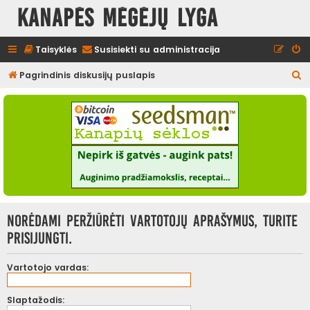
Kanapės mėgėjų lyga
Taisyklės
Susisiekti su administracija
I
Pagrindinis diskusijų puslapis
e
š
k
o
t
i
Norėdami peržiūrėti vartotojų aprašymus, turite
prisijungti.
Vartotojo vardas:
Slaptažodis: