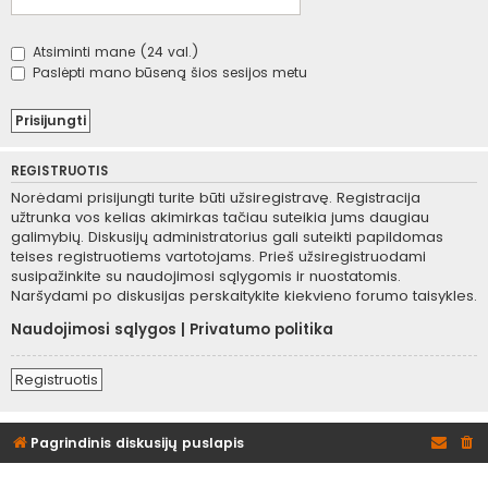
Atsiminti mane (24 val.)
Paslėpti mano būseną šios sesijos metu
REGISTRUOTIS
Norėdami prisijungti turite būti užsiregistravę. Registracija
užtrunka vos kelias akimirkas tačiau suteikia jums daugiau
galimybių. Diskusijų administratorius gali suteikti papildomas
teises registruotiems vartotojams. Prieš užsiregistruodami
susipažinkite su naudojimosi sąlygomis ir nuostatomis.
Naršydami po diskusijas perskaitykite kiekvieno forumo taisykles.
Naudojimosi sąlygos
|
Privatumo politika
Registruotis
Pagrindinis diskusijų puslapis