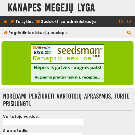
Kanapės mėgėjų lyga
Taisyklės
Susisiekti su administracija
I
Pagrindinis diskusijų puslapis
e
š
k
o
t
i
Norėdami peržiūrėti vartotojų aprašymus, turite
prisijungti.
Vartotojo vardas:
Slaptažodis: