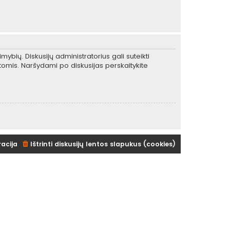
mybių. Diskusijų administratorius gali suteikti
tomis. Naršydami po diskusijas perskaitykite
racija
Ištrinti diskusijų lentos slapukus (cookies)