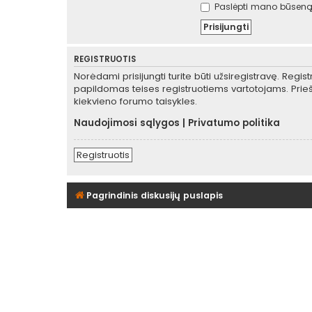
Paslėpti mano būseną 
REGISTRUOTIS
Norėdami prisijungti turite būti užsiregistravę. Regis
papildomas teises registruotiems vartotojams. Prieš
kiekvieno forumo taisykles.
Naudojimosi sąlygos
|
Privatumo politika
Registruotis
Pagrindinis diskusijų puslapis