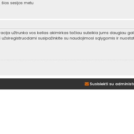
šios sesijos metu
tracija užtrunka vos kelias akimirkas tačiau suteikia jums daugiau gali
 užsiregistruodami susipažinkite su naudojimosi sąlygomis ir nuosta
Susisiekti su administ