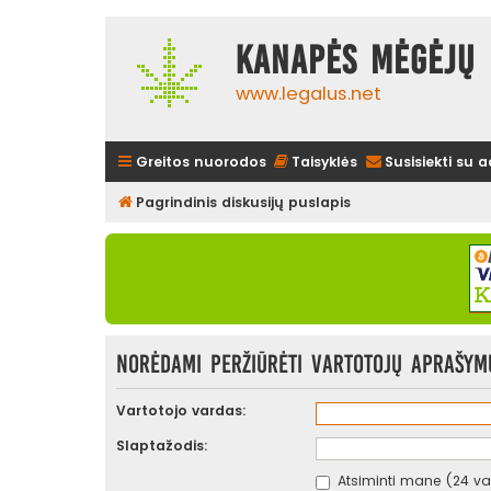
Kanapės mėgėjų 
www.legalus.net
Greitos nuorodos
Taisyklės
Susisiekti su 
Pagrindinis diskusijų puslapis
Norėdami peržiūrėti vartotojų aprašymus
Vartotojo vardas:
Slaptažodis:
Atsiminti mane (24 val