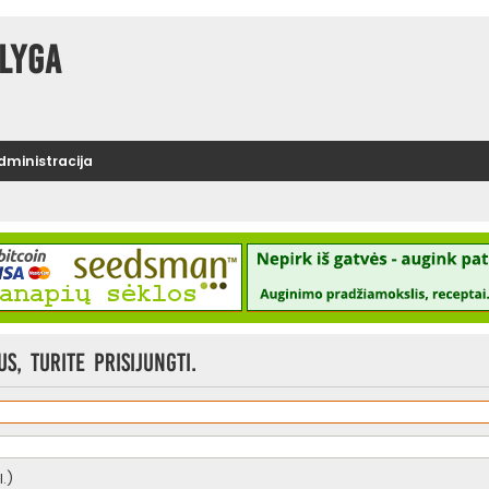
lyga
administracija
, turite prisijungti.
.)