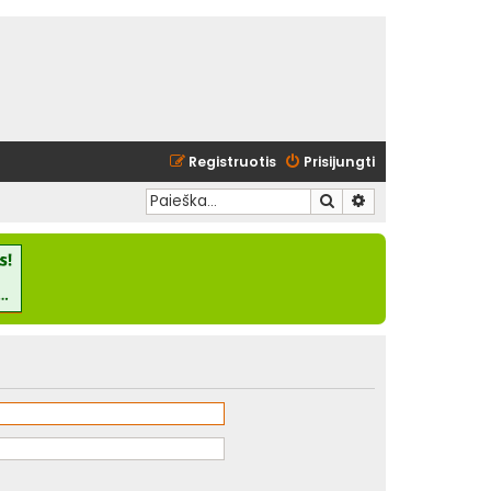
Registruotis
Prisijungti
Ieškoti
Išplėstinė paieška