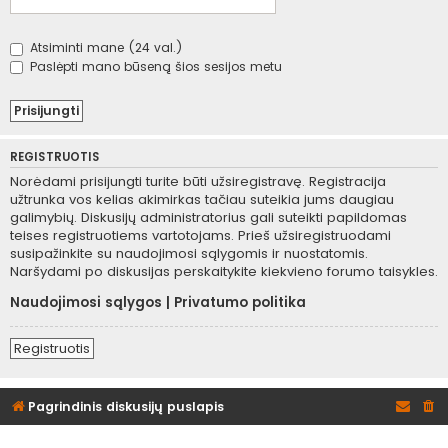
Atsiminti mane (24 val.)
Paslėpti mano būseną šios sesijos metu
REGISTRUOTIS
Norėdami prisijungti turite būti užsiregistravę. Registracija
užtrunka vos kelias akimirkas tačiau suteikia jums daugiau
galimybių. Diskusijų administratorius gali suteikti papildomas
teises registruotiems vartotojams. Prieš užsiregistruodami
susipažinkite su naudojimosi sąlygomis ir nuostatomis.
Naršydami po diskusijas perskaitykite kiekvieno forumo taisykles.
Naudojimosi sąlygos
|
Privatumo politika
Registruotis
Pagrindinis diskusijų puslapis