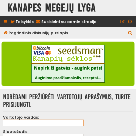
Kanapės mėgėjų lyga
Taisyklės
Susisiekti su administracija
I
Pagrindinis diskusijų puslapis
e
š
k
o
t
i
Norėdami peržiūrėti vartotojų aprašymus, turite
prisijungti.
Vartotojo vardas:
Slaptažodis: