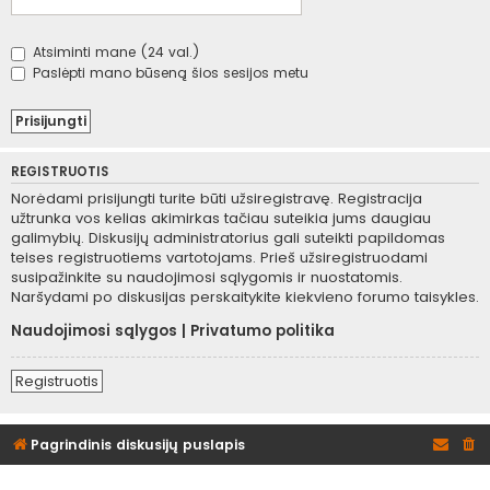
Atsiminti mane (24 val.)
Paslėpti mano būseną šios sesijos metu
REGISTRUOTIS
Norėdami prisijungti turite būti užsiregistravę. Registracija
užtrunka vos kelias akimirkas tačiau suteikia jums daugiau
galimybių. Diskusijų administratorius gali suteikti papildomas
teises registruotiems vartotojams. Prieš užsiregistruodami
susipažinkite su naudojimosi sąlygomis ir nuostatomis.
Naršydami po diskusijas perskaitykite kiekvieno forumo taisykles.
Naudojimosi sąlygos
|
Privatumo politika
Registruotis
Pagrindinis diskusijų puslapis