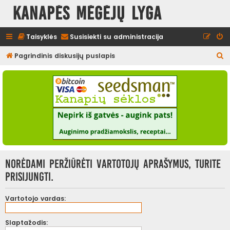
Kanapės mėgėjų lyga
Taisyklės
Susisiekti su administracija
I
Pagrindinis diskusijų puslapis
e
š
k
o
t
i
Norėdami peržiūrėti vartotojų aprašymus, turite
prisijungti.
Vartotojo vardas:
Slaptažodis: