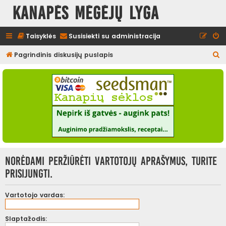
Kanapės mėgėjų lyga
Taisyklės
Susisiekti su administracija
I
Pagrindinis diskusijų puslapis
e
š
k
o
t
i
Norėdami peržiūrėti vartotojų aprašymus, turite
prisijungti.
Vartotojo vardas:
Slaptažodis: