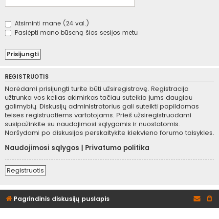
Atsiminti mane (24 val.)
Paslėpti mano būseną šios sesijos metu
REGISTRUOTIS
Norėdami prisijungti turite būti užsiregistravę. Registracija
užtrunka vos kelias akimirkas tačiau suteikia jums daugiau
galimybių. Diskusijų administratorius gali suteikti papildomas
teises registruotiems vartotojams. Prieš užsiregistruodami
susipažinkite su naudojimosi sąlygomis ir nuostatomis.
Naršydami po diskusijas perskaitykite kiekvieno forumo taisykles.
Naudojimosi sąlygos
|
Privatumo politika
Registruotis
Pagrindinis diskusijų puslapis