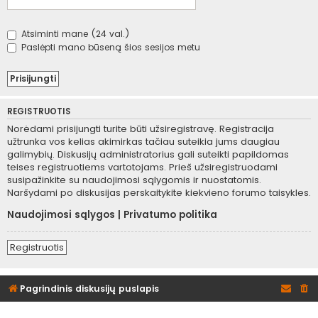
Atsiminti mane (24 val.)
Paslėpti mano būseną šios sesijos metu
REGISTRUOTIS
Norėdami prisijungti turite būti užsiregistravę. Registracija
užtrunka vos kelias akimirkas tačiau suteikia jums daugiau
galimybių. Diskusijų administratorius gali suteikti papildomas
teises registruotiems vartotojams. Prieš užsiregistruodami
susipažinkite su naudojimosi sąlygomis ir nuostatomis.
Naršydami po diskusijas perskaitykite kiekvieno forumo taisykles.
Naudojimosi sąlygos
|
Privatumo politika
Registruotis
Pagrindinis diskusijų puslapis