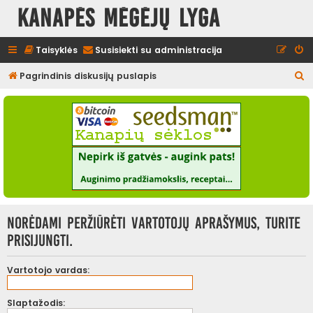
Kanapės mėgėjų lyga
Taisyklės
Susisiekti su administracija
I
Pagrindinis diskusijų puslapis
e
š
k
o
t
i
Norėdami peržiūrėti vartotojų aprašymus, turite
prisijungti.
Vartotojo vardas:
Slaptažodis: