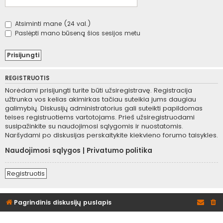
Atsiminti mane (24 val.)
Paslėpti mano būseną šios sesijos metu
REGISTRUOTIS
Norėdami prisijungti turite būti užsiregistravę. Registracija
užtrunka vos kelias akimirkas tačiau suteikia jums daugiau
galimybių. Diskusijų administratorius gali suteikti papildomas
teises registruotiems vartotojams. Prieš užsiregistruodami
susipažinkite su naudojimosi sąlygomis ir nuostatomis.
Naršydami po diskusijas perskaitykite kiekvieno forumo taisykles.
Naudojimosi sąlygos
|
Privatumo politika
Registruotis
Pagrindinis diskusijų puslapis