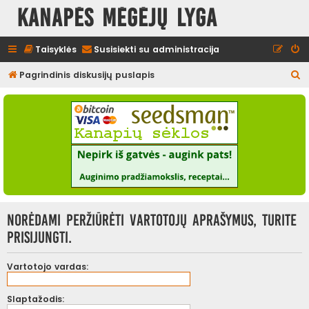
Kanapės mėgėjų lyga
Taisyklės
Susisiekti su administracija
I
Pagrindinis diskusijų puslapis
e
š
k
o
t
i
Norėdami peržiūrėti vartotojų aprašymus, turite
prisijungti.
Vartotojo vardas:
Slaptažodis: