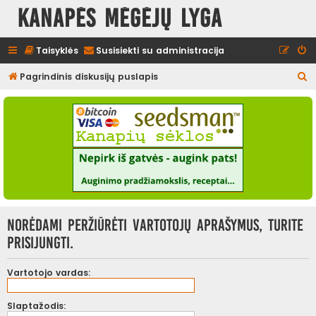
Kanapės mėgėjų lyga
Taisyklės
Susisiekti su administracija
I
Pagrindinis diskusijų puslapis
e
š
k
o
t
i
Norėdami peržiūrėti vartotojų aprašymus, turite
prisijungti.
Vartotojo vardas:
Slaptažodis: