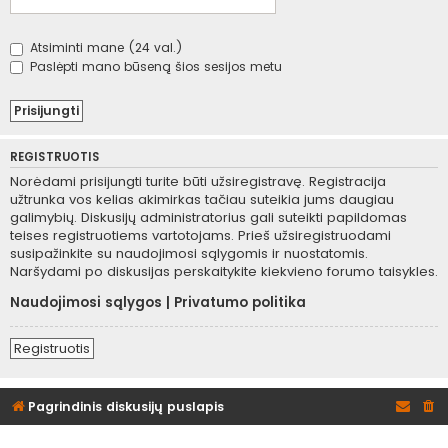
Atsiminti mane (24 val.)
Paslėpti mano būseną šios sesijos metu
REGISTRUOTIS
Norėdami prisijungti turite būti užsiregistravę. Registracija
užtrunka vos kelias akimirkas tačiau suteikia jums daugiau
galimybių. Diskusijų administratorius gali suteikti papildomas
teises registruotiems vartotojams. Prieš užsiregistruodami
susipažinkite su naudojimosi sąlygomis ir nuostatomis.
Naršydami po diskusijas perskaitykite kiekvieno forumo taisykles.
Naudojimosi sąlygos
|
Privatumo politika
Registruotis
Pagrindinis diskusijų puslapis