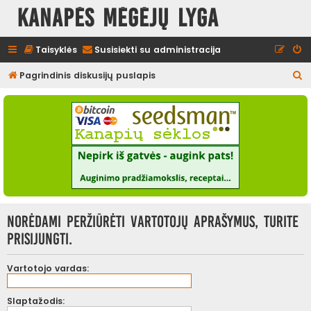
Kanapės mėgėjų lyga
Taisyklės
Susisiekti su administracija
I
Pagrindinis diskusijų puslapis
e
š
k
o
t
i
Norėdami peržiūrėti vartotojų aprašymus, turite
prisijungti.
Vartotojo vardas:
Slaptažodis: