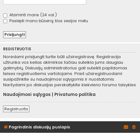
Atsiminti mane (24 val.)
Paslėpti mano būseną šios sesijos metu
REGISTRUOTIS
Norėdami prisijungti turite būti užsiregistravę. Registracija
užtrunka vos kelias akimirkas tačiau suteikia jums daugiau
galimybių. Diskusijų administratorius gali suteikti papildomas
teises registruotiems vartotojams. Prieš užsiregistruodami
susipažinkite su naudojimosi sąlygomis ir nuostatomis.
Naršydami po diskusijas perskaitykite kiekvieno forumo taisykles.
Naudojimosi sąlygos
|
Privatumo politika
Registruotis
Pagrindinis diskusijų puslapis