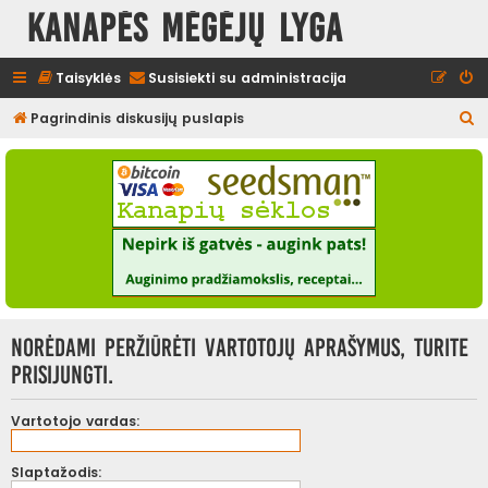
Kanapės mėgėjų lyga
Taisyklės
Susisiekti su administracija
I
Pagrindinis diskusijų puslapis
e
š
k
o
t
i
Norėdami peržiūrėti vartotojų aprašymus, turite
prisijungti.
Vartotojo vardas:
Slaptažodis: