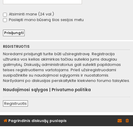
Atsiminti mane (24 val.)
Paslėpti mano būseną šios sesijos metu
REGISTRUOTIS
Norėdami prisijungti turite būti užsiregistravę. Registracija
užtrunka vos kelias akimirkas tačiau suteikia jums daugiau
galimybių. Diskusijų administratorius gali suteikti papildomas
teises registruotiems vartotojams. Prieš užsiregistruodami
susipažinkite su naudojimosi sąlygomis ir nuostatomis.
Naršydami po diskusijas perskaitykite kiekvieno forumo taisykles.
Naudojimosi sąlygos
|
Privatumo politika
Registruotis
Pagrindinis diskusijų puslapis