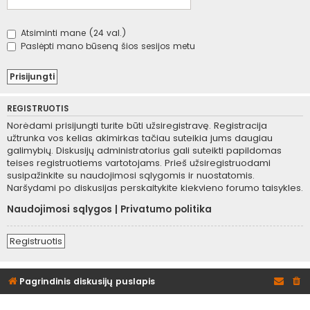
Atsiminti mane (24 val.)
Paslėpti mano būseną šios sesijos metu
REGISTRUOTIS
Norėdami prisijungti turite būti užsiregistravę. Registracija
užtrunka vos kelias akimirkas tačiau suteikia jums daugiau
galimybių. Diskusijų administratorius gali suteikti papildomas
teises registruotiems vartotojams. Prieš užsiregistruodami
susipažinkite su naudojimosi sąlygomis ir nuostatomis.
Naršydami po diskusijas perskaitykite kiekvieno forumo taisykles.
Naudojimosi sąlygos
|
Privatumo politika
Registruotis
Pagrindinis diskusijų puslapis