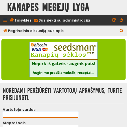
Kanapės mėgėjų lyga
Taisyklės
Susisiekti su administracija
I
Pagrindinis diskusijų puslapis
e
š
k
o
t
i
Norėdami peržiūrėti vartotojų aprašymus, turite
prisijungti.
Vartotojo vardas:
Slaptažodis: