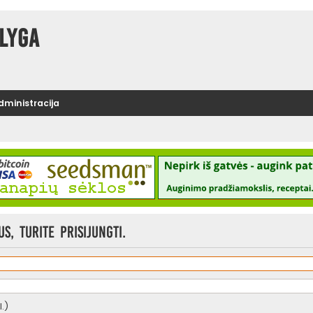
lyga
administracija
, turite prisijungti.
.)