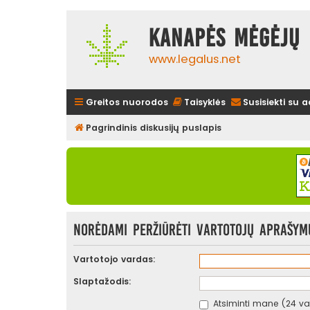
Kanapės mėgėjų 
www.legalus.net
Greitos nuorodos
Taisyklės
Susisiekti su 
Pagrindinis diskusijų puslapis
Norėdami peržiūrėti vartotojų aprašymus
Vartotojo vardas:
Slaptažodis:
Atsiminti mane (24 val