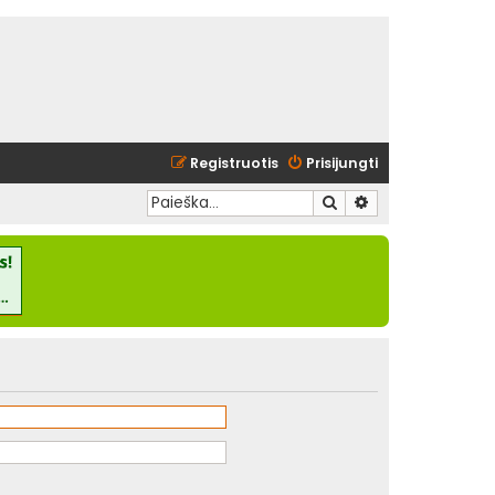
Registruotis
Prisijungti
Ieškoti
Išplėstinė paieška