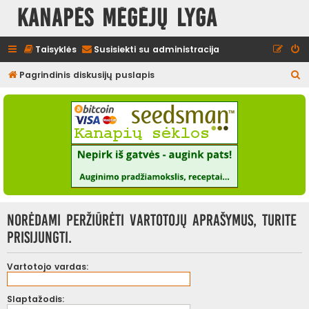
Kanapės mėgėjų lyga
Taisyklės
Susisiekti su administracija
I
Pagrindinis diskusijų puslapis
e
š
k
o
t
i
Norėdami peržiūrėti vartotojų aprašymus, turite
prisijungti.
Vartotojo vardas:
Slaptažodis: