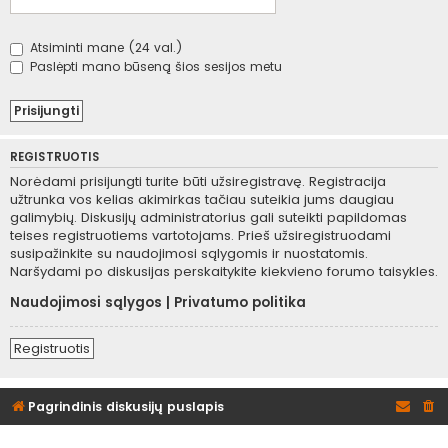
Atsiminti mane (24 val.)
Paslėpti mano būseną šios sesijos metu
REGISTRUOTIS
Norėdami prisijungti turite būti užsiregistravę. Registracija
užtrunka vos kelias akimirkas tačiau suteikia jums daugiau
galimybių. Diskusijų administratorius gali suteikti papildomas
teises registruotiems vartotojams. Prieš užsiregistruodami
susipažinkite su naudojimosi sąlygomis ir nuostatomis.
Naršydami po diskusijas perskaitykite kiekvieno forumo taisykles.
Naudojimosi sąlygos
|
Privatumo politika
Registruotis
Pagrindinis diskusijų puslapis