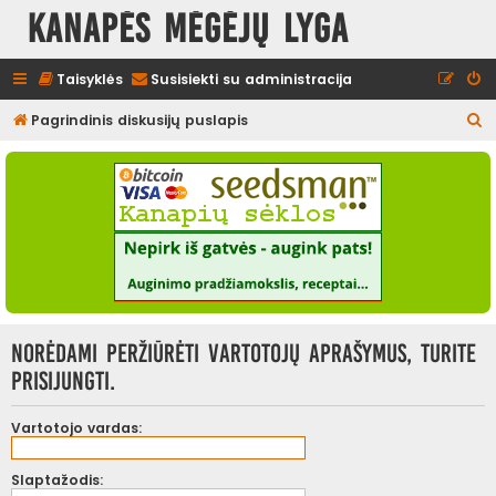
Kanapės mėgėjų lyga
Taisyklės
Susisiekti su administracija
I
Pagrindinis diskusijų puslapis
e
š
k
o
t
i
Norėdami peržiūrėti vartotojų aprašymus, turite
prisijungti.
Vartotojo vardas:
Slaptažodis: