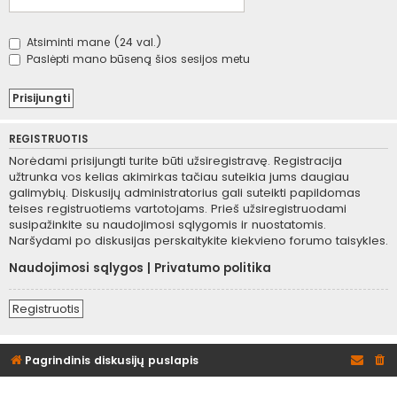
Atsiminti mane (24 val.)
Paslėpti mano būseną šios sesijos metu
REGISTRUOTIS
Norėdami prisijungti turite būti užsiregistravę. Registracija
užtrunka vos kelias akimirkas tačiau suteikia jums daugiau
galimybių. Diskusijų administratorius gali suteikti papildomas
teises registruotiems vartotojams. Prieš užsiregistruodami
susipažinkite su naudojimosi sąlygomis ir nuostatomis.
Naršydami po diskusijas perskaitykite kiekvieno forumo taisykles.
Naudojimosi sąlygos
|
Privatumo politika
Registruotis
Pagrindinis diskusijų puslapis