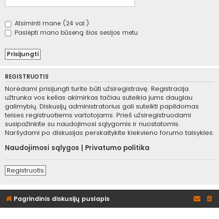
Atsiminti mane (24 val.)
Paslėpti mano būseną šios sesijos metu
REGISTRUOTIS
Norėdami prisijungti turite būti užsiregistravę. Registracija
užtrunka vos kelias akimirkas tačiau suteikia jums daugiau
galimybių. Diskusijų administratorius gali suteikti papildomas
teises registruotiems vartotojams. Prieš užsiregistruodami
susipažinkite su naudojimosi sąlygomis ir nuostatomis.
Naršydami po diskusijas perskaitykite kiekvieno forumo taisykles.
Naudojimosi sąlygos
|
Privatumo politika
Registruotis
Pagrindinis diskusijų puslapis