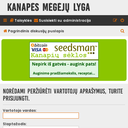
Kanapės mėgėjų lyga
Taisyklės
Susisiekti su administracija
I
Pagrindinis diskusijų puslapis
e
š
k
o
t
i
Norėdami peržiūrėti vartotojų aprašymus, turite
prisijungti.
Vartotojo vardas:
Slaptažodis: