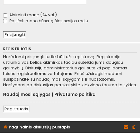
Atsiminti mane (24 val.)
Paslėpti mano būseną šios sesijos metu
REGISTRUOTIS
Norėdami prisijungti turite būti užsiregistravę. Registracija
užtrunka vos kelias akimirkas tačiau suteikia jums daugiau
galimybių. Diskusijų administratorius gali suteikti papildomas
teises registruotiems vartotojams. Prieš užsiregistruodami
susipažinkite su naudojimosi sąlygomis ir nuostatomis.
Naršydami po diskusijas perskaitykite kiekvieno forumo taisykles.
Naudojimosi sąlygos
|
Privatumo politika
Registruotis
Pagrindinis diskusijų puslapis