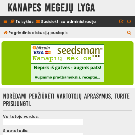
Kanapės mėgėjų lyga
Taisyklės
Susisiekti su administracija
I
Pagrindinis diskusijų puslapis
e
š
k
o
t
i
Norėdami peržiūrėti vartotojų aprašymus, turite
prisijungti.
Vartotojo vardas:
Slaptažodis: