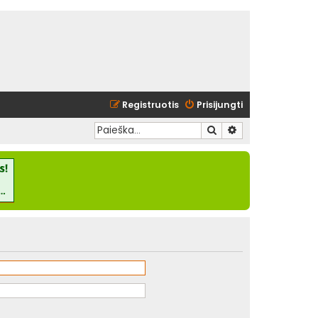
Registruotis
Prisijungti
Ieškoti
Išplėstinė paieška