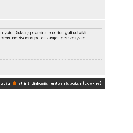
mybių. Diskusijų administratorius gali suteikti
tomis. Naršydami po diskusijas perskaitykite
racija
Ištrinti diskusijų lentos slapukus (cookies)