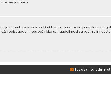
šios sesijos metu
tracija užtrunka vos kelias akimirkas tačiau suteikia jums daugiau gali
 užsiregistruodami susipažinkite su naudojimosi sąlygomis ir nuosta
Susisiekti su administ