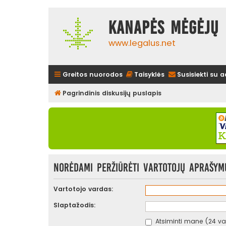
Kanapės mėgėjų 
www.legalus.net
Greitos nuorodos
Taisyklės
Susisiekti su 
Pagrindinis diskusijų puslapis
Norėdami peržiūrėti vartotojų aprašymus
Vartotojo vardas:
Slaptažodis:
Atsiminti mane (24 val