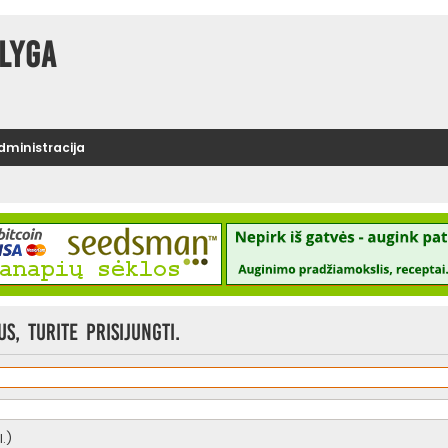
lyga
administracija
, turite prisijungti.
.)