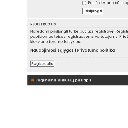
Paslėpti mano būseną 
REGISTRUOTIS
Norėdami prisijungti turite būti užsiregistravę. Regis
papildomas teises registruotiems vartotojams. Prieš
kiekvieno forumo taisykles.
Naudojimosi sąlygos
|
Privatumo politika
Registruotis
Pagrindinis diskusijų puslapis