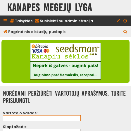
Kanapės mėgėjų lyga
Taisyklės
Susisiekti su administracija
I
Pagrindinis diskusijų puslapis
e
š
k
o
t
i
Norėdami peržiūrėti vartotojų aprašymus, turite
prisijungti.
Vartotojo vardas:
Slaptažodis: