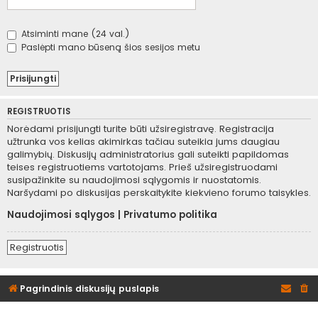
Atsiminti mane (24 val.)
Paslėpti mano būseną šios sesijos metu
REGISTRUOTIS
Norėdami prisijungti turite būti užsiregistravę. Registracija
užtrunka vos kelias akimirkas tačiau suteikia jums daugiau
galimybių. Diskusijų administratorius gali suteikti papildomas
teises registruotiems vartotojams. Prieš užsiregistruodami
susipažinkite su naudojimosi sąlygomis ir nuostatomis.
Naršydami po diskusijas perskaitykite kiekvieno forumo taisykles.
Naudojimosi sąlygos
|
Privatumo politika
Registruotis
Pagrindinis diskusijų puslapis