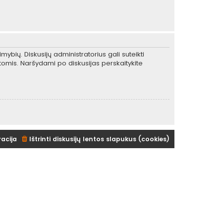
mybių. Diskusijų administratorius gali suteikti
tomis. Naršydami po diskusijas perskaitykite
racija
Ištrinti diskusijų lentos slapukus (cookies)