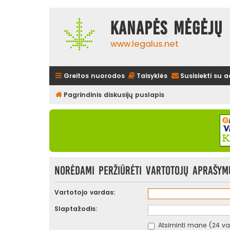
Kanapės mėgėjų 
www.legalus.net
Greitos nuorodos
Taisyklės
Susisiekti su 
Pagrindinis diskusijų puslapis
Norėdami peržiūrėti vartotojų aprašymus
Vartotojo vardas:
Slaptažodis:
Atsiminti mane (24 val