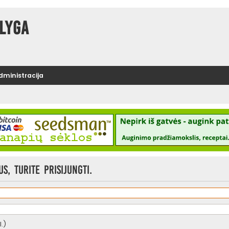
lyga
administracija
, turite prisijungti.
.)