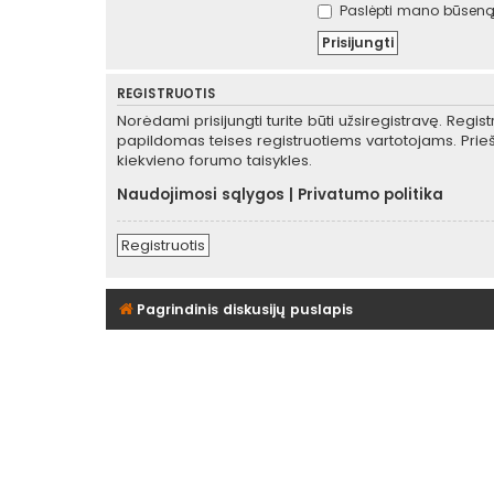
Paslėpti mano būseną 
REGISTRUOTIS
Norėdami prisijungti turite būti užsiregistravę. Regis
papildomas teises registruotiems vartotojams. Prieš
kiekvieno forumo taisykles.
Naudojimosi sąlygos
|
Privatumo politika
Registruotis
Pagrindinis diskusijų puslapis