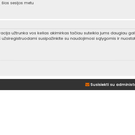
šios sesijos metu
tracija užtrunka vos kelias akimirkas tačiau suteikia jums daugiau gali
 užsiregistruodami susipažinkite su naudojimosi sąlygomis ir nuosta
Susisiekti su administ