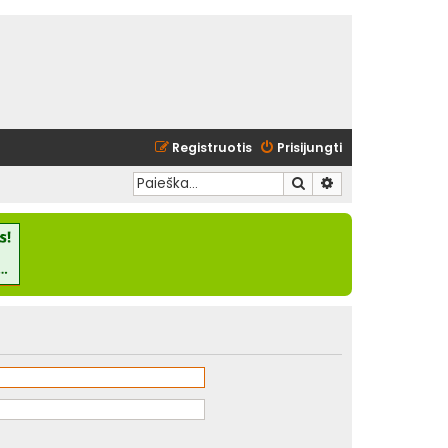
Registruotis
Prisijungti
Ieškoti
Išplėstinė paieška