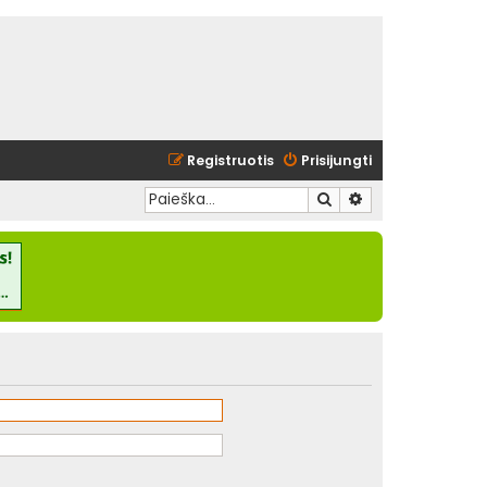
Registruotis
Prisijungti
Ieškoti
Išplėstinė paieška