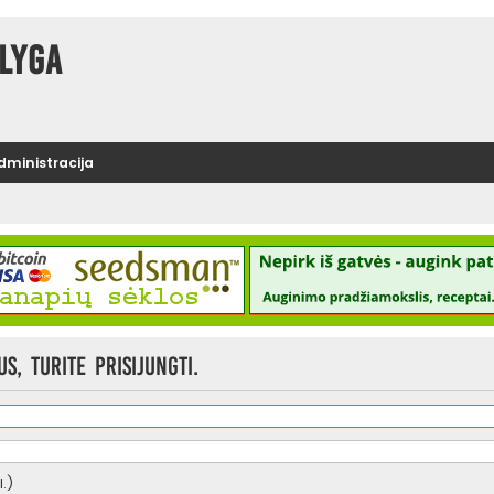
lyga
administracija
, turite prisijungti.
.)