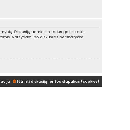
mybių. Diskusijų administratorius gali suteikti
tomis. Naršydami po diskusijas perskaitykite
racija
Ištrinti diskusijų lentos slapukus (cookies)