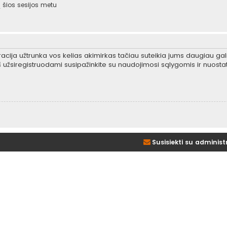
šios sesijos metu
tracija užtrunka vos kelias akimirkas tačiau suteikia jums daugiau gali
 užsiregistruodami susipažinkite su naudojimosi sąlygomis ir nuosta
Susisiekti su administ