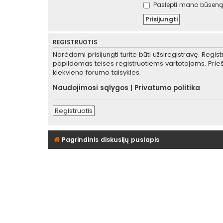
Paslėpti mano būseną 
REGISTRUOTIS
Norėdami prisijungti turite būti užsiregistravę. Regis
papildomas teises registruotiems vartotojams. Prieš
kiekvieno forumo taisykles.
Naudojimosi sąlygos
|
Privatumo politika
Registruotis
Pagrindinis diskusijų puslapis