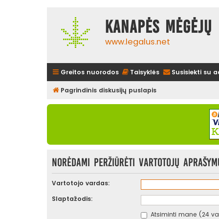
Kanapės mėgėjų 
www.legalus.net
Greitos nuorodos
Taisyklės
Susisiekti su 
Pagrindinis diskusijų puslapis
Norėdami peržiūrėti vartotojų aprašymus
Vartotojo vardas:
Slaptažodis:
Atsiminti mane (24 val