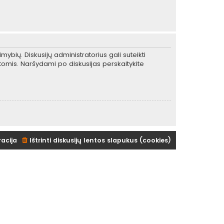
mybių. Diskusijų administratorius gali suteikti
tomis. Naršydami po diskusijas perskaitykite
racija
Ištrinti diskusijų lentos slapukus (cookies)