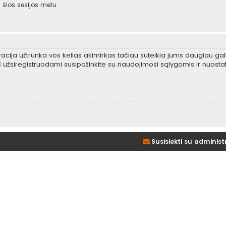
šios sesijos metu
tracija užtrunka vos kelias akimirkas tačiau suteikia jums daugiau gali
 užsiregistruodami susipažinkite su naudojimosi sąlygomis ir nuosta
Susisiekti su administ