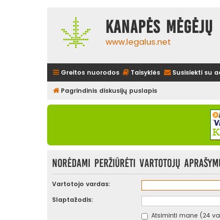
Kanapės mėgėjų 
www.legalus.net
Greitos nuorodos
Taisyklės
Susisiekti su 
Pagrindinis diskusijų puslapis
Norėdami peržiūrėti vartotojų aprašymus
Vartotojo vardas:
Slaptažodis:
Atsiminti mane (24 val