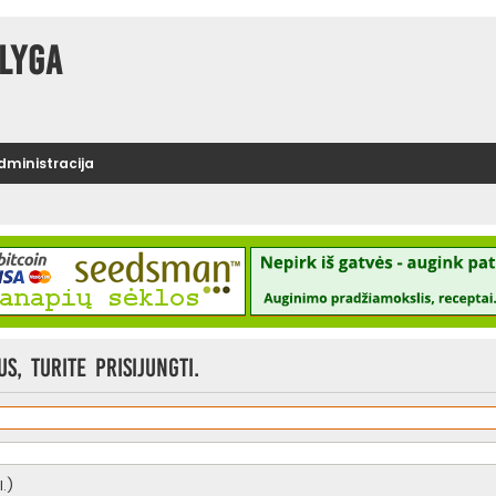
lyga
administracija
, turite prisijungti.
.)