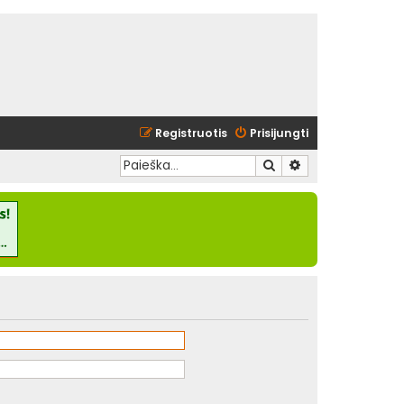
Registruotis
Prisijungti
Ieškoti
Išplėstinė paieška