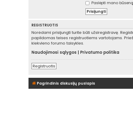
Paslėpti mano būseną 
REGISTRUOTIS
Norėdami prisijungti turite būti užsiregistravę. Regis
papildomas teises registruotiems vartotojams. Prieš
kiekvieno forumo taisykles.
Naudojimosi sąlygos
|
Privatumo politika
Registruotis
Pagrindinis diskusijų puslapis