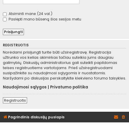
Atsiminti mane (24 val.)
Paslėpti mano būseną šios sesijos metu
REGISTRUOTIS
Norėdami prisijungti turite būti užsiregistravę. Registracija
užtrunka vos kelias akimirkas tačiau suteikia jums daugiau
galimybių. Diskusijų administratorius gali suteikti papildomas
teises registruotiems vartotojams. Prieš užsiregistruodami
susipažinkite su naudojimosi sąlygomis ir nuostatomis.
Naršydami po diskusijas perskaitykite kiekvieno forumo taisykles.
Naudojimosi sąlygos
|
Privatumo politika
Registruotis
Pagrindinis diskusijų puslapis