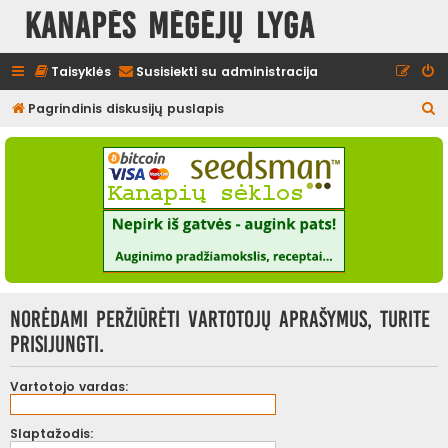
Kanapės mėgėjų lyga
Taisyklės
Susisiekti su administracija
I
Pagrindinis diskusijų puslapis
e
š
k
o
t
i
Norėdami peržiūrėti vartotojų aprašymus, turite
prisijungti.
Vartotojo vardas:
Slaptažodis: