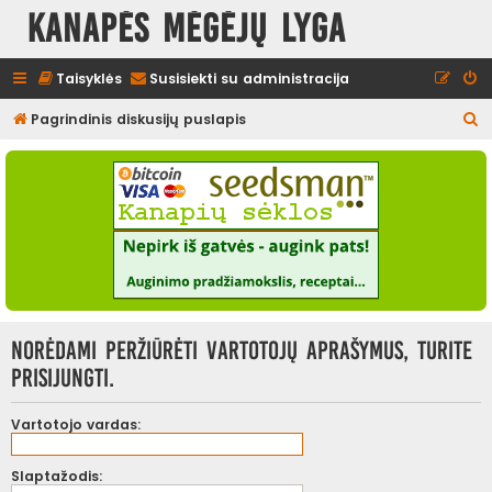
Kanapės mėgėjų lyga
Taisyklės
Susisiekti su administracija
I
Pagrindinis diskusijų puslapis
e
š
k
o
t
i
Norėdami peržiūrėti vartotojų aprašymus, turite
prisijungti.
Vartotojo vardas:
Slaptažodis: