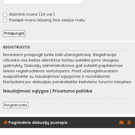
Atsiminti mane (24 val.)
Paslėpti mano būseną šios sesijos metu
REGISTRUOTIS
Norėdami prisijungti turite būti užsiregistravę. Registracija
užtrunka vos kelias akimirkas tačiau suteikia jums daugiau
galimybių. Diskusijų administratorius gali suteikti papildomas
teises registruotiems vartotojams. Prieš užsiregistruodami
susipažinkite su naudojimosi sąlygomis ir nuostatomis.
Naršydami po diskusijas perskaitykite kiekvieno forumo taisykles.
Naudojimosi sąlygos
|
Privatumo politika
Registruotis
Pagrindinis diskusijų puslapis