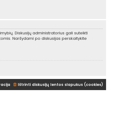
mybių. Diskusijų administratorius gali suteikti
tomis. Naršydami po diskusijas perskaitykite
racija
Ištrinti diskusijų lentos slapukus (cookies)