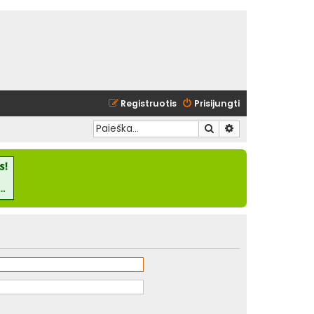
Registruotis
Prisijungti
Ieškoti
Išplėstinė paieška