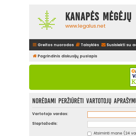
Kanapės mėgėjų 
www.legalus.net
Greitos nuorodos
Taisyklės
Susisiekti su 
Pagrindinis diskusijų puslapis
Norėdami peržiūrėti vartotojų aprašymus
Vartotojo vardas:
Slaptažodis:
Atsiminti mane (24 val