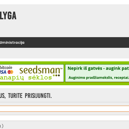
lyga
administracija
, turite prisijungti.
.)