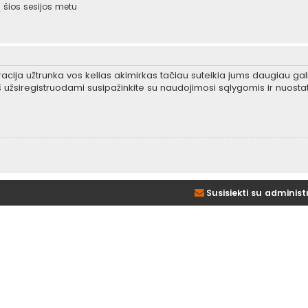
šios sesijos metu
tracija užtrunka vos kelias akimirkas tačiau suteikia jums daugiau gali
 užsiregistruodami susipažinkite su naudojimosi sąlygomis ir nuosta
Susisiekti su administ