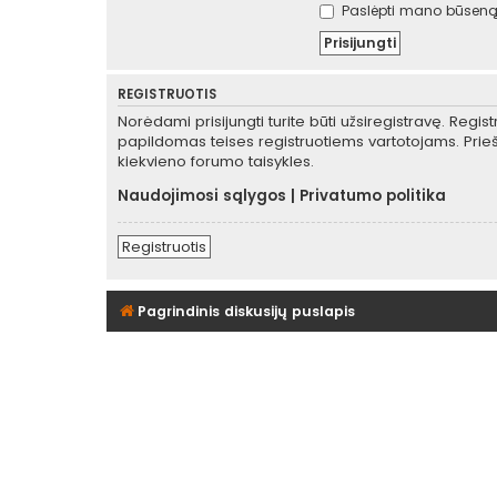
Paslėpti mano būseną 
REGISTRUOTIS
Norėdami prisijungti turite būti užsiregistravę. Regis
papildomas teises registruotiems vartotojams. Prieš
kiekvieno forumo taisykles.
Naudojimosi sąlygos
|
Privatumo politika
Registruotis
Pagrindinis diskusijų puslapis