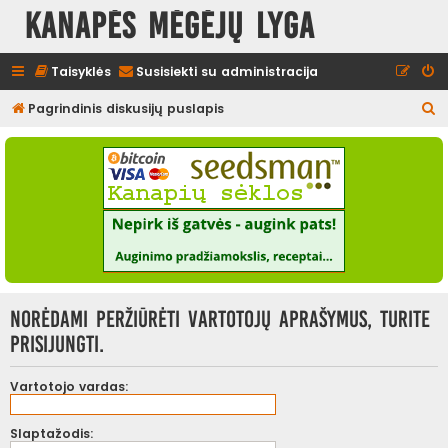
Kanapės mėgėjų lyga
Taisyklės
Susisiekti su administracija
I
Pagrindinis diskusijų puslapis
e
š
k
o
t
i
Norėdami peržiūrėti vartotojų aprašymus, turite
prisijungti.
Vartotojo vardas:
Slaptažodis: