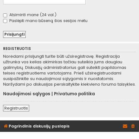
Atsiminti mane (24 val.)
Paslėpti mano būseną šios sesijos metu
REGISTRUOTIS
Norėdami prisijungti turite būti užsiregistravę. Registracija
užtrunka vos kelias akimirkas tačiau suteikia jums daugiau
galimybių. Diskusijų administratorius gali suteikti papildomas
teises registruotiems vartotojams. Prieš užsiregistruodami
susipažinkite su naudojimosi sąlygomis ir nuostatomis.
Naršydami po diskusijas perskaitykite kiekvieno forumo taisykles.
Naudojimosi sąlygos
|
Privatumo politika
Registruotis
Pagrindinis diskusijų puslapis