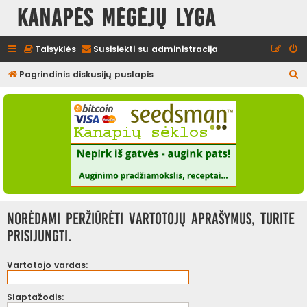
Kanapės mėgėjų lyga
Taisyklės
Susisiekti su administracija
I
Pagrindinis diskusijų puslapis
e
š
k
o
t
i
Norėdami peržiūrėti vartotojų aprašymus, turite
prisijungti.
Vartotojo vardas:
Slaptažodis: