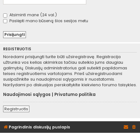
Atsiminti mane (24 val.)
Paslėpti mano būseną šios sesijos metu
REGISTRUOTIS
Norėdami prisijungti turite būti užsiregistravę. Registracija
užtrunka vos kelias akimirkas tačiau suteikia jums daugiau
galimybių. Diskusijų administratorius gali suteikti papildomas
teises registruotiems vartotojams. Prieš užsiregistruodami
susipažinkite su naudojimosi sąlygomis ir nuostatomis.
Naršydami po diskusijas perskaitykite kiekvieno forumo taisykles.
Naudojimosi sąlygos
|
Privatumo politika
Registruotis
Pagrindinis diskusijų puslapis