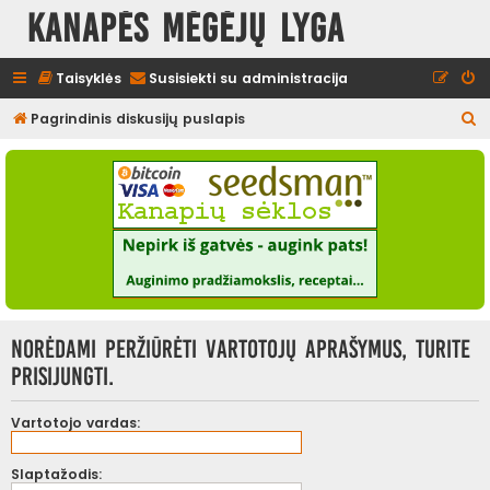
Kanapės mėgėjų lyga
Taisyklės
Susisiekti su administracija
I
Pagrindinis diskusijų puslapis
e
š
k
o
t
i
Norėdami peržiūrėti vartotojų aprašymus, turite
prisijungti.
Vartotojo vardas:
Slaptažodis: