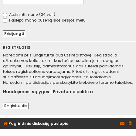
Atsiminti mane (24 val.)
Paslėpti mano būseną šios sesijos metu
REGISTRUOTIS
Norėdami prisijungti turite būti užsiregistravę. Registracija
užtrunka vos kelias akimirkas tačiau suteikia jums daugiau
galimybių. Diskusijų administratorius gali suteikti papildomas
teises registruotiems vartotojams. Prieš užsiregistruodami
susipažinkite su naudojimosi sąlygomis ir nuostatomis.
Naršydami po diskusijas perskaitykite kiekvieno forumo taisykles.
Naudojimosi sąlygos
|
Privatumo politika
Registruotis
Pagrindinis diskusijų puslapis