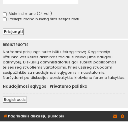
Atsiminti mane (24 val.)
Paslėpti mano būseną šios sesijos metu
REGISTRUOTIS
Norėdami prisijungti turite būti užsiregistravę. Registracija
užtrunka vos kelias akimirkas tačiau suteikia jums daugiau
galimybių. Diskusijų administratorius gali suteikti papildomas
teises registruotiems vartotojams. Prieš užsiregistruodami
susipažinkite su naudojimosi sąlygomis ir nuostatomis.
Naršydami po diskusijas perskaitykite kiekvieno forumo taisykles.
Naudojimosi sąlygos
|
Privatumo politika
Registruotis
Pagrindinis diskusijų puslapis