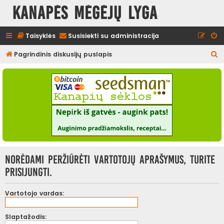
Kanapės mėgėjų lyga
Taisyklės
Susisiekti su administracija
I
Pagrindinis diskusijų puslapis
e
š
k
o
t
i
Norėdami peržiūrėti vartotojų aprašymus, turite
prisijungti.
Vartotojo vardas:
Slaptažodis: