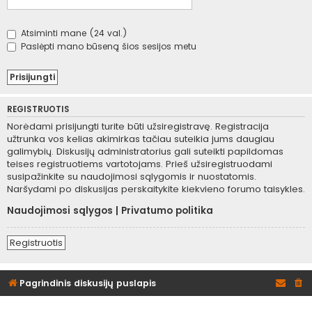
Atsiminti mane (24 val.)
Paslėpti mano būseną šios sesijos metu
REGISTRUOTIS
Norėdami prisijungti turite būti užsiregistravę. Registracija
užtrunka vos kelias akimirkas tačiau suteikia jums daugiau
galimybių. Diskusijų administratorius gali suteikti papildomas
teises registruotiems vartotojams. Prieš užsiregistruodami
susipažinkite su naudojimosi sąlygomis ir nuostatomis.
Naršydami po diskusijas perskaitykite kiekvieno forumo taisykles.
Naudojimosi sąlygos
|
Privatumo politika
Registruotis
Pagrindinis diskusijų puslapis