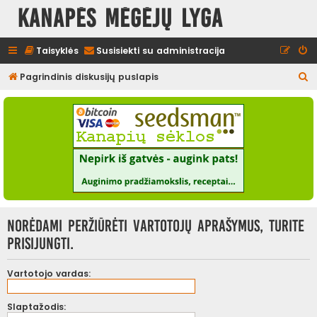
Kanapės mėgėjų lyga
Taisyklės
Susisiekti su administracija
I
Pagrindinis diskusijų puslapis
e
š
k
o
t
i
Norėdami peržiūrėti vartotojų aprašymus, turite
prisijungti.
Vartotojo vardas:
Slaptažodis: