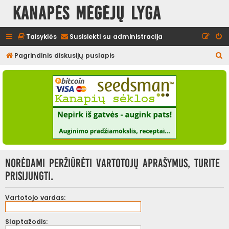
Kanapės mėgėjų lyga
Taisyklės
Susisiekti su administracija
I
Pagrindinis diskusijų puslapis
e
š
k
o
t
i
Norėdami peržiūrėti vartotojų aprašymus, turite
prisijungti.
Vartotojo vardas:
Slaptažodis: