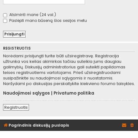
Atsiminti mane (24 val.)
Paslėpti mano būseną šios sesijos metu
REGISTRUOTIS
Norėdami prisijungti turite būti užsiregistravę. Registracija
užtrunka vos kelias akimirkas tačiau suteikia jums daugiau
galimybių. Diskusijų administratorius gali suteikti papildomas
teises registruotiems vartotojams. Prieš užsiregistruodami
susipažinkite su naudojimosi sąlygomis ir nuostatomis.
Naršydami po diskusijas perskaitykite kiekvieno forumo taisykles.
Naudojimosi sąlygos
|
Privatumo politika
Registruotis
Pagrindinis diskusijų puslapis