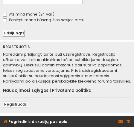
Atsiminti mane (24 val.)
Paslėpti mano būseną šios sesijos metu
REGISTRUOTIS
Norėdami prisijungti turite būti užsiregistravę. Registracija
užtrunka vos kelias akimirkas tačiau suteikia jums daugiau
galimybių. Diskusijų administratorius gali suteikti papildomas
teises registruotiems vartotojams. Prieš užsiregistruodami
susipažinkite su naudojimosi sąlygomis ir nuostatomis.
Naršydami po diskusijas perskaitykite kiekvieno forumo taisykles.
Naudojimosi sąlygos
|
Privatumo politika
Registruotis
Pagrindinis diskusijų puslapis