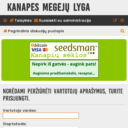
Kanapės mėgėjų lyga
Taisyklės
Susisiekti su administracija
I
Pagrindinis diskusijų puslapis
e
š
k
o
t
i
Norėdami peržiūrėti vartotojų aprašymus, turite
prisijungti.
Vartotojo vardas:
Slaptažodis: