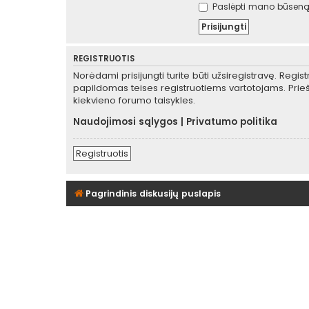
Paslėpti mano būseną 
REGISTRUOTIS
Norėdami prisijungti turite būti užsiregistravę. Regis
papildomas teises registruotiems vartotojams. Prieš
kiekvieno forumo taisykles.
Naudojimosi sąlygos
|
Privatumo politika
Registruotis
Pagrindinis diskusijų puslapis