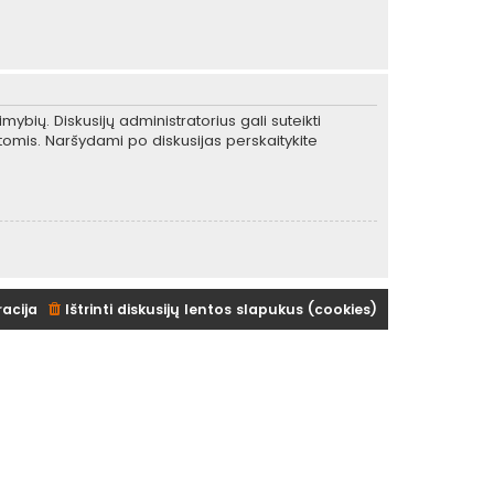
mybių. Diskusijų administratorius gali suteikti
tomis. Naršydami po diskusijas perskaitykite
racija
Ištrinti diskusijų lentos slapukus (cookies)