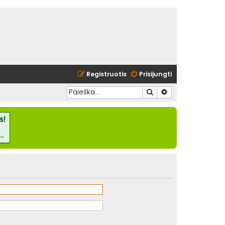
Registruotis
Prisijungti
Ieškoti
Išplėstinė paieška