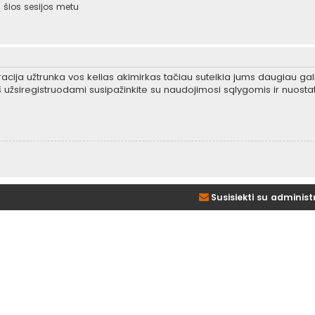
šios sesijos metu
tracija užtrunka vos kelias akimirkas tačiau suteikia jums daugiau gali
 užsiregistruodami susipažinkite su naudojimosi sąlygomis ir nuosta
Susisiekti su administ