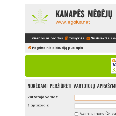
Kanapės mėgėjų 
www.legalus.net
Greitos nuorodos
Taisyklės
Susisiekti su 
Pagrindinis diskusijų puslapis
Norėdami peržiūrėti vartotojų aprašymus
Vartotojo vardas:
Slaptažodis:
Atsiminti mane (24 val