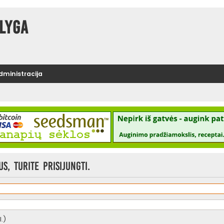
lyga
administracija
, turite prisijungti.
.)