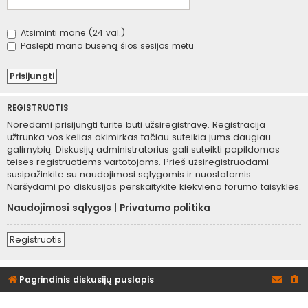
Atsiminti mane (24 val.)
Paslėpti mano būseną šios sesijos metu
REGISTRUOTIS
Norėdami prisijungti turite būti užsiregistravę. Registracija
užtrunka vos kelias akimirkas tačiau suteikia jums daugiau
galimybių. Diskusijų administratorius gali suteikti papildomas
teises registruotiems vartotojams. Prieš užsiregistruodami
susipažinkite su naudojimosi sąlygomis ir nuostatomis.
Naršydami po diskusijas perskaitykite kiekvieno forumo taisykles.
Naudojimosi sąlygos
|
Privatumo politika
Registruotis
Pagrindinis diskusijų puslapis