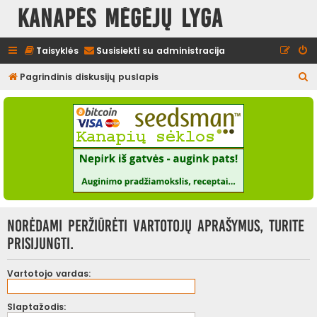
Kanapės mėgėjų lyga
Taisyklės
Susisiekti su administracija
I
Pagrindinis diskusijų puslapis
e
š
k
o
t
i
Norėdami peržiūrėti vartotojų aprašymus, turite
prisijungti.
Vartotojo vardas:
Slaptažodis: