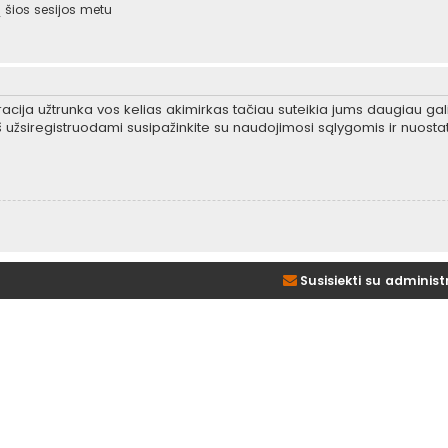
šios sesijos metu
tracija užtrunka vos kelias akimirkas tačiau suteikia jums daugiau gali
 užsiregistruodami susipažinkite su naudojimosi sąlygomis ir nuosta
Susisiekti su administ