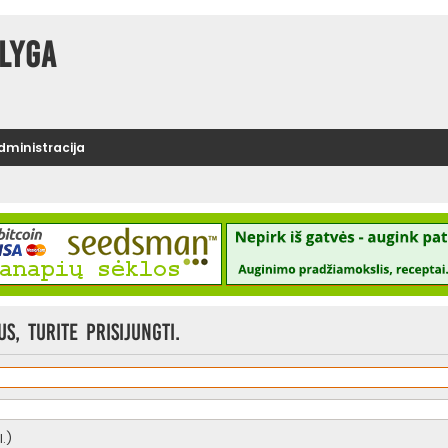
lyga
administracija
, turite prisijungti.
.)