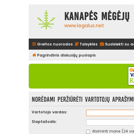
Kanapės mėgėjų 
www.legalus.net
Greitos nuorodos
Taisyklės
Susisiekti su 
Pagrindinis diskusijų puslapis
Norėdami peržiūrėti vartotojų aprašymus
Vartotojo vardas:
Slaptažodis:
Atsiminti mane (24 val