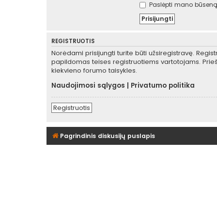
Paslėpti mano būseną 
REGISTRUOTIS
Norėdami prisijungti turite būti užsiregistravę. Regis
papildomas teises registruotiems vartotojams. Prieš
kiekvieno forumo taisykles.
Naudojimosi sąlygos
|
Privatumo politika
Registruotis
Pagrindinis diskusijų puslapis