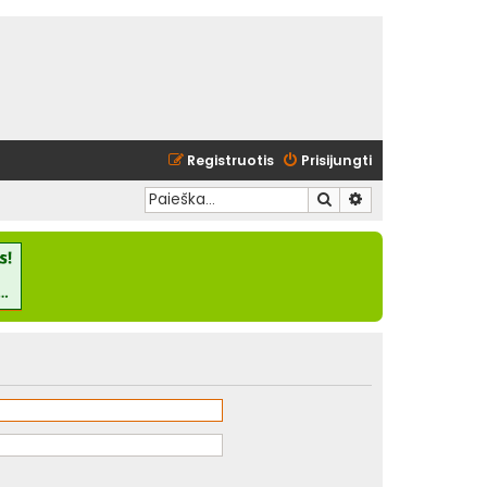
Registruotis
Prisijungti
Ieškoti
Išplėstinė paieška