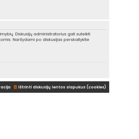
mybių. Diskusijų administratorius gali suteikti
tomis. Naršydami po diskusijas perskaitykite
racija
Ištrinti diskusijų lentos slapukus (cookies)