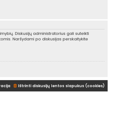
mybių. Diskusijų administratorius gali suteikti
tomis. Naršydami po diskusijas perskaitykite
racija
Ištrinti diskusijų lentos slapukus (cookies)