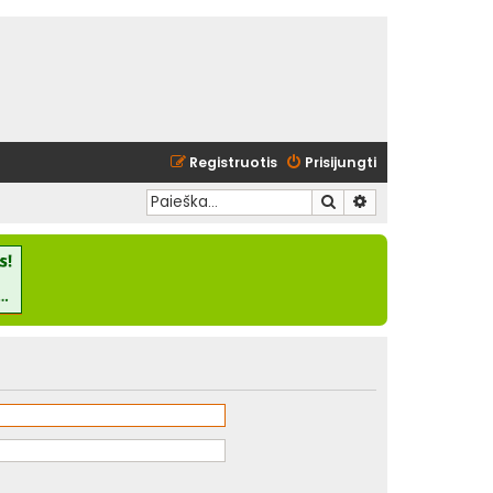
Registruotis
Prisijungti
Ieškoti
Išplėstinė paieška