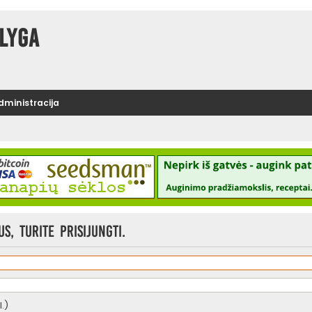
lyga
administracija
, turite prisijungti.
.)