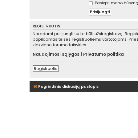
Paslėpti mano būseną 
REGISTRUOTIS
Norėdami prisijungti turite būti užsiregistravę. Regis
papildomas teises registruotiems vartotojams. Prieš
kiekvieno forumo taisykles.
Naudojimosi sąlygos
|
Privatumo politika
Registruotis
Pagrindinis diskusijų puslapis