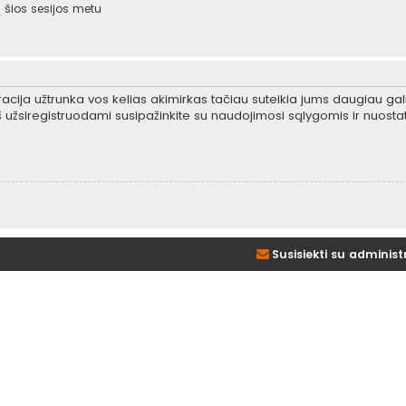
šios sesijos metu
tracija užtrunka vos kelias akimirkas tačiau suteikia jums daugiau gali
 užsiregistruodami susipažinkite su naudojimosi sąlygomis ir nuosta
Susisiekti su administ