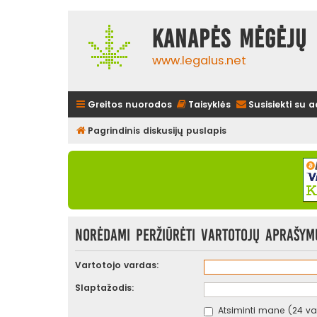
Kanapės mėgėjų 
www.legalus.net
Greitos nuorodos
Taisyklės
Susisiekti su 
Pagrindinis diskusijų puslapis
Norėdami peržiūrėti vartotojų aprašymus
Vartotojo vardas:
Slaptažodis:
Atsiminti mane (24 val