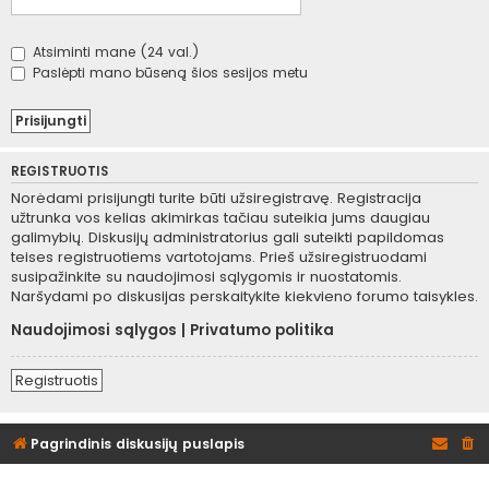
Atsiminti mane (24 val.)
Paslėpti mano būseną šios sesijos metu
REGISTRUOTIS
Norėdami prisijungti turite būti užsiregistravę. Registracija
užtrunka vos kelias akimirkas tačiau suteikia jums daugiau
galimybių. Diskusijų administratorius gali suteikti papildomas
teises registruotiems vartotojams. Prieš užsiregistruodami
susipažinkite su naudojimosi sąlygomis ir nuostatomis.
Naršydami po diskusijas perskaitykite kiekvieno forumo taisykles.
Naudojimosi sąlygos
|
Privatumo politika
Registruotis
Pagrindinis diskusijų puslapis