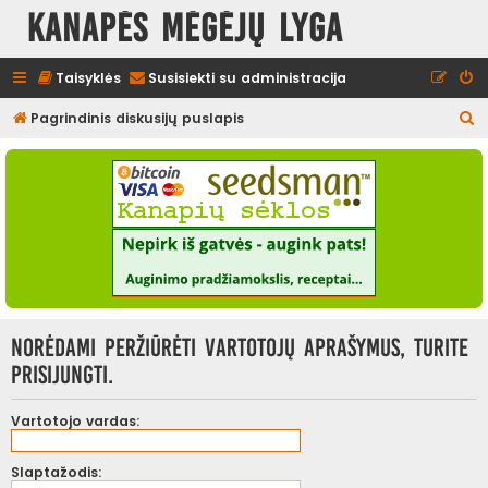
Kanapės mėgėjų lyga
Taisyklės
Susisiekti su administracija
I
Pagrindinis diskusijų puslapis
e
š
k
o
t
i
Norėdami peržiūrėti vartotojų aprašymus, turite
prisijungti.
Vartotojo vardas:
Slaptažodis: